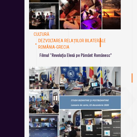
CULTURĂ
DEZVOLTAREA RELAȚIILOR BILATERALE
ROMÂNIA-GRECIA
Filmul “Revoluția Elenă pe Pământ Românesc”