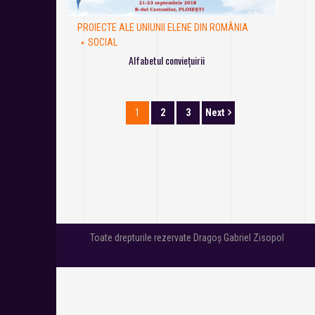
PROIECTE ALE UNIUNII ELENE DIN ROMÂNIA
SOCIAL
Alfabetul conviețuirii
1
2
3
Next
Toate drepturile rezervate Dragoș Gabriel Zisopol