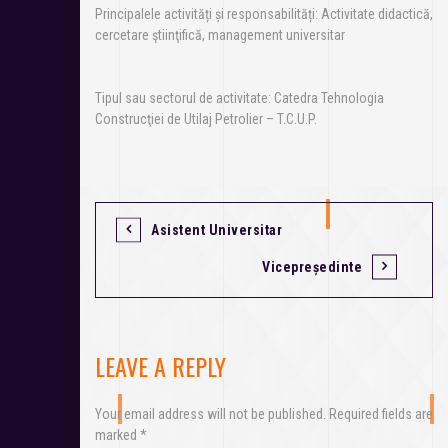
Principalele activități și responsabilități: Activitate didactică,
cercetare ştiinţifică, management universitar
Tipul sau sectorul de activitate: Catedra Tehnologia
Construcţiei de Utilaj Petrolier – T.C.U.P.
Asistent Universitar
Vicepreședinte
LEAVE A REPLY
Your email address will not be published.
Required fields are
marked
*