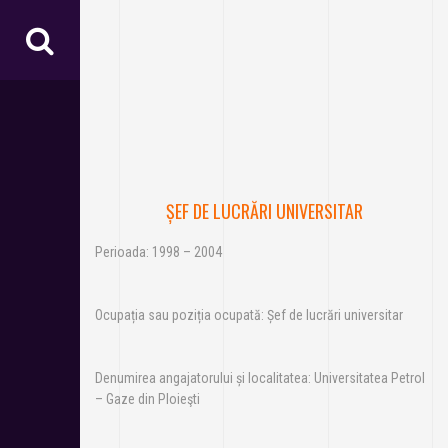
ȘEF DE LUCRĂRI UNIVERSITAR
Perioada: 1998 – 2004
Ocupația sau poziția ocupată: Șef de lucrări universitar
Denumirea angajatorului și localitatea: Universitatea Petrol
– Gaze din Ploieşti