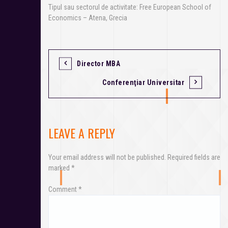
Tipul sau sectorul de activitate: Free European School of
Economics – Atena, Grecia
Director MBA
Conferenţiar Universitar
LEAVE A REPLY
Your email address will not be published.
Required fields are
marked
*
Comment
*