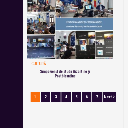
CULTURĂ
Simpozionul de studii Bizantine și
Postbizantine
1
2
3
4
5
6
7
Next