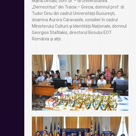
Maria Dimasi, conf.dr. – la Universitatea
„Democritus” din Tracia – Grecia, domnul prof. dr.
Tudor Dinu din cadrul Universităţii Bucureşti,
doamna Aurora Caravasile, consilier în cadrul
Ministerului Culturii şi Identităţii Naţionale, domnul
Georgios Stafilakis, directorul Biroului EOT
România şi alţii.