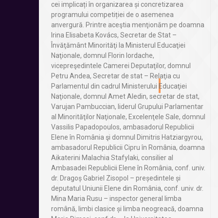
cei implicați în organizarea și concretizarea
programului competiției de o asemenea
anvergură. Printre aceştia menţionăm pe doamna
Irina Elisabeta Kovács, Secretar de Stat –
Învăţământ Minorităţi la Ministerul Educaţiei
Naţionale, domnul Florin Iordache,
vicepreşedintele Camerei Deputaţilor, domnul
Petru Andea, Secretar de stat – Relaţia cu
Parlamentul din cadrul Ministerului Educaţiei
Naţionale, domnul Amet Aledin, secretar de stat,
Varujan Pambuccian, liderul Grupului Parlamentar
al Minorităţilor Naţionale, Excelenţele Sale, domnul
Vassilis Papadopoulos, ambasadorul Republicii
Elene în România şi domnul Dimitris Hatziargyrou,
ambasadorul Republicii Cipru în România, doamna
Aikaterini Malachia Stafylaki, consilier al
Ambasadei Republicii Elene în România, conf. univ.
dr. Dragoș Gabriel Zisopol – președintele și
deputatul Uniunii Elene din România, conf. univ. dr.
Mina Maria Rusu – inspector general limba
română, limbi clasice și limba neogreacă, doamna