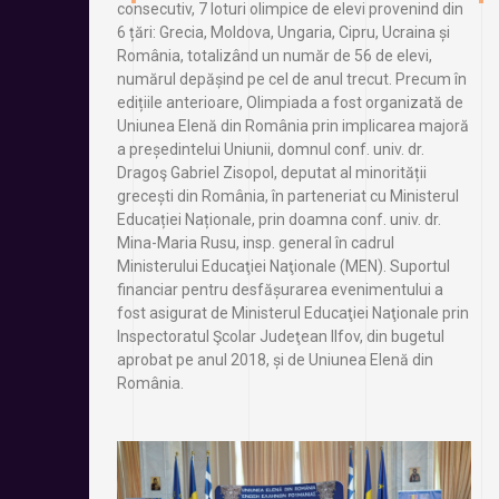
consecutiv, 7 loturi olimpice de elevi provenind din
6 țări: Grecia, Moldova, Ungaria, Cipru, Ucraina și
România, totalizând un număr de 56 de elevi,
numărul depășind pe cel de anul trecut. Precum în
edițiile anterioare, Olimpiada a fost organizată de
Uniunea Elenă din România prin implicarea majoră
a președintelui Uniunii, domnul conf. univ. dr.
Dragoş Gabriel Zisopol, deputat al minorității
grecești din România, în parteneriat cu Ministerul
Educației Naționale, prin doamna conf. univ. dr.
Mina-Maria Rusu, insp. general în cadrul
Ministerului Educaţiei Naţionale (MEN). Suportul
financiar pentru desfășurarea evenimentului a
fost asigurat de Ministerul Educaţiei Naţionale prin
Inspectoratul Şcolar Judeţean Ilfov, din bugetul
aprobat pe anul 2018, și de Uniunea Elenă din
România.