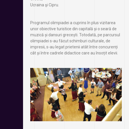
Ucraina şi Cipru.
Programul olimpiadei a cuprins în plus vizitarea
unor obiective turistice din capitală și o seară de
muzică și dansuri grecești. Totodată, pe parcursul
olimpiadei s-au făcut schimburi culturale, de
impresii, s-au legat prietenii atât între concurenți
cât și între cadrele didactice care au însoțit elevii.