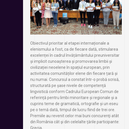
Obiectivul prioritar al etapei internaționale a
elenismului a fost, ca de fiecare dată, stimularea
excelenței în cadrul învățământului preuniversitar
și implicit cunoașterea și promovarea limbii și
civilizației neoelene în spațiul european, prin
activitatea comunităților elene din fiecare țară și
nu numai. Concursul a constat într-o probă scrisă,
structurată pe șase nivele de competență
lingvistică conform Cadrului European Comun de
referință pentru limbi minoritare și regionale și a
cuprins teme de gramatică, ortografie și un eseu
pe o temă dată, timpul de lucru fiind de trei ore.
Premiile au revenit celor mai buni concurenţi atât
din România cât şi din celelalte ţările participante:
Grecia,