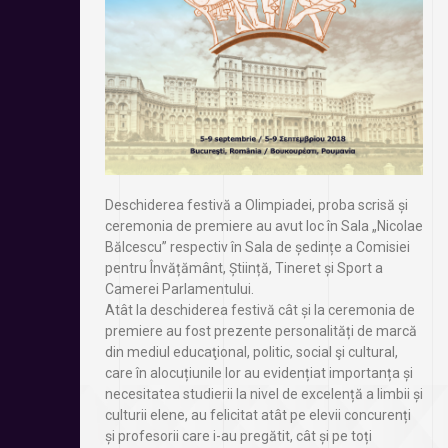
Deschiderea festivă a Olimpiadei, proba scrisă și
ceremonia de premiere au avut loc în Sala „Nicolae
Bălcescu” respectiv în Sala de ședințe a Comisiei
pentru Învățământ, Știință, Tineret și Sport a
Camerei Parlamentului.
Atât la deschiderea festivă cât și la ceremonia de
premiere au fost prezente personalități de marcă
din mediul educaţional, politic, social şi cultural,
care în alocuțiunile lor au evidențiat importanța și
necesitatea studierii la nivel de excelență a limbii și
culturii elene, au felicitat atât pe elevii concurenți
și profesorii care i-au pregătit, cât și pe toți