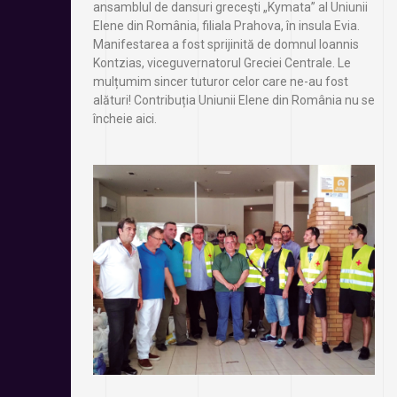
ansamblul de dansuri greceşti „Kymata” al Uniunii
Elene din România, filiala Prahova, în insula Evia.
Manifestarea a fost sprijinită de domnul Ioannis
Kontzias, viceguvernatorul Greciei Centrale. Le
mulțumim sincer tuturor celor care ne-au fost
alături! Contribuția Uniunii Elene din România nu se
încheie aici.