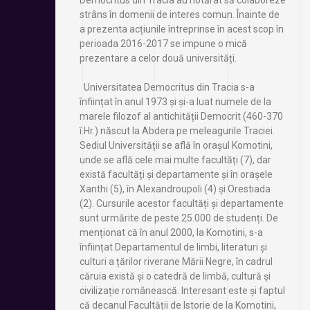
Democritus din Tracia au hotărât să colaboreze
strâns în domenii de interes comun. Înainte de
a prezenta acțiunile întreprinse în acest scop în
perioada 2016-2017 se impune o mică
prezentare a celor două universități.
Universitatea Democritus din Tracia s-a
înființat în anul 1973 și și-a luat numele de la
marele filozof al antichității Democrit (460-370
î.Hr.) născut la Abdera pe meleagurile Traciei.
Sediul Universității se află în orașul Komotini,
unde se află cele mai multe facultăți (7), dar
există facultăți și departamente și în orașele
Xanthi (5), în Alexandroupoli (4) și Orestiada
(2). Cursurile acestor facultăți și departamente
sunt urmărite de peste 25.000 de studenți. De
menționat că în anul 2000, la Komotini, s-a
înființat Departamentul de limbi, literaturi și
culturi a țărilor riverane Mării Negre, în cadrul
căruia există și o catedră de limbă, cultură și
civilizație românească. Interesant este și faptul
că decanul Facultății de Istorie de la Komotini,