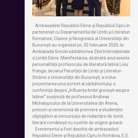
Ambasadele Republicii Elene și Republicii Cipru în
parteneriat cu Departamentul de Limbi și Literaturi
Romanice, Clasice și Neogreacă al Universității din
București au organizat joi, 20 februarie 2020, la
Ambasada Greciei sărbătorirea Zilei Internaționale
a Limbii Elene. Manifestarea, dedicată anul acesta
personalității profesorului de literatură latină Liviu
Franga, decanul Facultății de Limbi și Literaturi
Străine a Universității din București, a inclus
prezentarea unui portret al sărbătoritului, o
conferinţă despre „Influența limbii grecești asupra
latinei” susținută de profesorul Andreas
Michalopoulos de la Universitatea din Atena,
precum și ceremonia de premiere a studenților
câștigători ai concursului de redactare de texte
literare românești cu cuvinte de origine greacă.
Evenimentul a fost deschis de ambasadorii
Republicii Elene și Republicii Cipru în România, E.S.