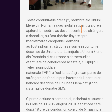
Toate comunităţile greceşti, membre ale Uniunii
Elene din România s-au mobilizat pentru a oferi
ajutorul lor: sediile au devenit centre de strângere
a donaţiilor, au fost tipărite flayere spre
mediatizarea campaniei, oamenii
au fost îndrumaţi să doneze sume în conturile
deschise de Uniune etc. La iniţiativa Uniunii Elene
din România şi ca urmare a demersurilor
efectuate de conducerea acesteia, cu sprijinul
Televiziunii publice
naţionale TVR 1 a fost lansată şi o campanie de
strângere de fonduri prin intermediul conturilor
bancare deschise de Uniunea Elenă cât şi prin
sistemul de donaţie SMS.
O primă acțiune a campaniei, încheiată cu succes
în zilele de 11 și 12 august 2018, a fost cea care,
după 18 ore de condus, un convoi de 6 mașini, la