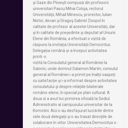
și Gaze din Ploiești compusă din profesorii
universitari Pascu Mihai Coloja, rectorul
Universității, Mihail Minescu, prorector, Iulian
Nistor, decan și Dragoş Gabriel Zisopol în
calitate de profesor al acestei Universități, dar
și în calitate de președinte şi deputat al Uniunii
Elene din România, a efectuat o vizită de
răspuns la invitația Universității Democritus.
Delegația română și-a început activitatea
printr-o
vizită la Consulatul general al României la
Salonic, unde domnul Salamon Martin, consulul
general al României i-a primit pe înalții oaspeți
cu satisfacție și i-a informat despre activitatea
consulatului și despre relațiile bilaterale
româno-elene, în special pe plan cultural. A
doua zi a avut loc primirea oficială la Sediul
Administrativ al campusului universitar de la
Komotini. Aici s-au desfășurat lucrările dintre
cele două delegații și s-au trasat direcțiile de
colaborare în viitor. Universitatea Democritus s-