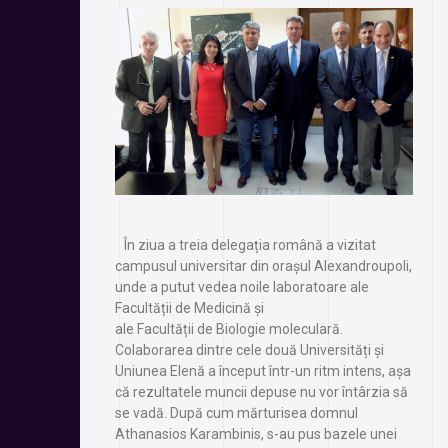
În ziua a treia delegația română a vizitat
campusul universitar din orașul Alexandroupoli,
unde a putut vedea noile laboratoare ale
Facultății de Medicină și
ale Facultății de Biologie moleculară.
Colaborarea dintre cele două Universități și
Uniunea Elenă a început într-un ritm intens, așa
că rezultatele muncii depuse nu vor întârzia să
se vadă. După cum mărturisea domnul
Athanasios Karambinis, s-au pus bazele unei