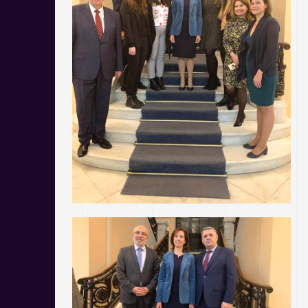
S
L
L
S
C
R
E
E
N