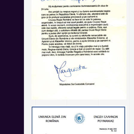
S
C
R
E
E
N