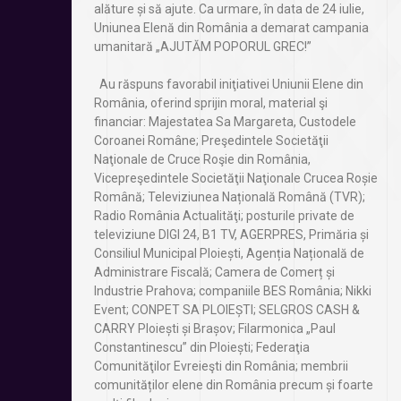
alăture și să ajute. Ca urmare, în data de 24 iulie,
Uniunea Elenă din România a demarat campania
umanitară „AJUTĂM POPORUL GREC!”
Au răspuns favorabil iniţiativei Uniunii Elene din
România, oferind sprijin moral, material şi
financiar: Majestatea Sa Margareta, Custodele
Coroanei Române; Preşedintele Societăţii
Naţionale de Cruce Roşie din România,
Vicepreşedintele Societăţii Naţionale Crucea Roșie
Română; Televiziunea Națională Română (TVR);
Radio România Actualităţi; posturile private de
televiziune DIGI 24, B1 TV, AGERPRES, Primăria și
Consiliul Municipal Ploiești, Agenția Națională de
Administrare Fiscală; Camera de Comerț și
Industrie Prahova; companiile BES România; Nikki
Event; CONPET SA PLOIEȘTI; SELGROS CASH &
CARRY Ploiești și Brașov; Filarmonica „Paul
Constantinescu” din Ploiești; Federaţia
Comunităţilor Evreieşti din România; membrii
comunităților elene din România precum și foarte