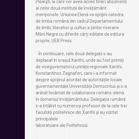
Ploieşti, la care vor avea acces tineri absolvenți
ai celor două instituţii de învăţământ
menţionate. Uniunea Elenă va sprijini catedra
de limba română din cadrul Departamentului
de limbi, literaturi și culturi a țărilor riverane
Mării Negre cu diferite cărți editate de editura
proprie, UER Press.
În continuare, cele două delegații s-au
deplasat în orașul Xanthi, unde au fost primiți
de viceguvernatorul unității regionale Xanthi,
Konstantinos Zagnaferi, care i-a informat
despre sprijinul acordat de autoritățile locale
guvernamentale Universității Democritus și s-a
arătat încântat de colaborarea româno-elenă
în domeniul învățământului. Delegația română
s-a întâlnit cu numeroși profesori de la cele trei
facultăți politehnice din Xanthi și au vizitat
principalele
laboratoare ale Politehnicii.