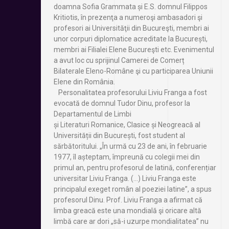
doamna Sofia Grammata și E.S. domnul Filippos
Kritiotis, în prezenţa a numeroşi ambasadori şi
profesori ai Universităţii din Bucureşti, membri ai
unor corpuri diplomatice acreditate la București,
membri ai Filialei Elene Bucureşti etc. Evenimentul
a avut loc cu sprijinul Camerei de Comerț
Bilaterale Eleno-Române şi cu participarea Uniunii
Elene din România.
Personalitatea profesorului Liviu Franga a fost
evocată de domnul Tudor Dinu, profesor la
Departamentul de Limbi
și Literaturi Romanice, Clasice și Neogreacă al
Universității din București, fost student al
sărbătoritului. „În urmă cu 23 de ani, în februarie
1977, îl așteptam, împreună cu colegii mei din
primul an, pentru profesorul de latină, conferențiar
universitar Liviu Franga. (…) Liviu Franga este
principalul exeget român al poeziei latine”, a spus
profesorul Dinu. Prof. Liviu Franga a afirmat că
limba greacă este una mondială şi oricare altă
limbă care ar dori „să-i uzurpe mondialitatea” nu