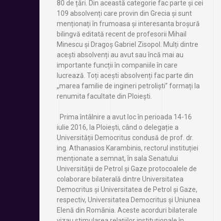
80 de țări. Din această categorie fac parte și cei
109 absolvenți care provin din Grecia și sunt
menționați în frumoasa și interesanta broșură
bilingvă editată recent de profesorii Mihail
Minescu și Dragoș Gabriel Zisopol. Mulți dintre
acești absolvenți au avut sau încă mai au
importante funcții în companiile în care
lucrează. Toți acești absolvenți fac parte din
„marea familie de ingineri petroliști” formați la
renumita facultate din Ploiești.
Prima întâlnire a avut loc în perioada 14-16
iulie 2016, la Ploiești, când o delegație a
Universității Democritus condusă de prof. dr.
ing. Athanasios Karambinis, rectorul instituției
menționate a semnat, în sala Senatului
Universității de Petrol și Gaze protocoalele de
colaborare bilaterală dintre Universitatea
Democritus și Universitatea de Petrol și Gaze,
respectiv, Universitatea Democritus și Uniunea
Elenă din România. Aceste acorduri bilaterale
vizau stimularea relațiilor instituționale în