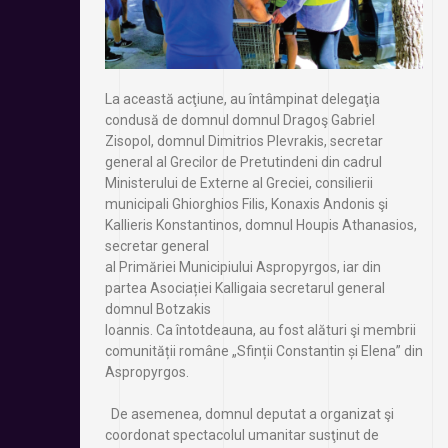
La această acţiune, au întâmpinat delegaţia
condusă de domnul domnul Dragoş Gabriel
Zisopol, domnul Dimitrios Plevrakis, secretar
general al Grecilor de Pretutindeni din cadrul
Ministerului de Externe al Greciei, consilierii
municipali Ghiorghios Filis, Konaxis Andonis şi
Kallieris Konstantinos, domnul Houpis Athanasios,
secretar general
al Primăriei Municipiului Aspropyrgos, iar din
partea Asociației Kalligaia secretarul general
domnul Botzakis
Ioannis. Ca întotdeauna, au fost alături şi membrii
comunității române „Sfinții Constantin și Elena” din
Aspropyrgos.
De asemenea, domnul deputat a organizat şi
coordonat spectacolul umanitar susţinut de