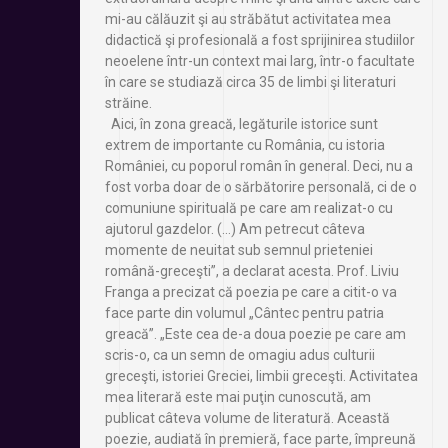
mi-au călăuzit şi au străbătut activitatea mea
didactică şi profesională a fost sprijinirea studiilor
neoelene într-un context mai larg, într-o facultate
în care se studiază circa 35 de limbi şi literaturi
străine.
Aici, în zona greacă, legăturile istorice sunt
extrem de importante cu România, cu istoria
României, cu poporul român în general. Deci, nu a
fost vorba doar de o sărbătorire personală, ci de o
comuniune spirituală pe care am realizat-o cu
ajutorul gazdelor. (…) Am petrecut câteva
momente de neuitat sub semnul prieteniei
română-greceşti”, a declarat acesta. Prof. Liviu
Franga a precizat că poezia pe care a citit-o va
face parte din volumul „Cântec pentru patria
greacă”. „Este cea de-a doua poezie pe care am
scris-o, ca un semn de omagiu adus culturii
greceşti, istoriei Greciei, limbii greceşti. Activitatea
mea literară este mai puţin cunoscută, am
publicat câteva volume de literatură. Această
poezie, audiată în premieră, face parte, împreună