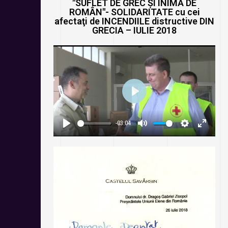
"SUFLET DE GREC ȘI INIMĂ DE
ROMÂN"- SOLIDARITATE cu cei
afectaţi de INCENDIILE distructive DIN
GRECIA – IULIE 2018
P
L
-03:04
A
P
M
S
E
Y
L
U
E
N
A
T
T
T
Y
E
T
E
I
R
N
F
G
U
S
L
L