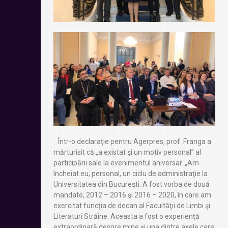
Într-o declaraţie pentru Agerpres, prof. Franga a
mărturisit că „a existat şi un motiv personal” al
participării sale la evenimentul aniversar. „Am
încheiat eu, personal, un ciclu de administraţie la
Universitatea din Bucureşti. A fost vorba de două
mandate, 2012 – 2016 şi 2016 – 2020, în care am
exercitat funcţia de decan al Facultăţii de Limbi şi
Literaturi Străine. Aceasta a fost o experienţă
extraordinară despre mine şi una dintre axele care