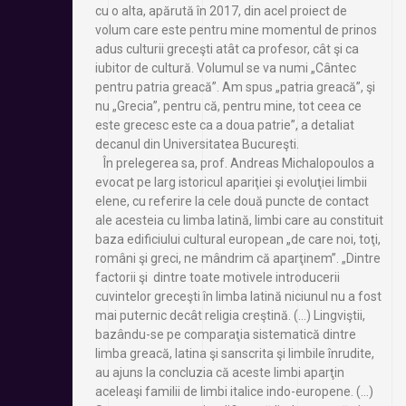
cu o alta, apărută în 2017, din acel proiect de
volum care este pentru mine momentul de prinos
adus culturii greceşti atât ca profesor, cât şi ca
iubitor de cultură. Volumul se va numi „Cântec
pentru patria greacă”. Am spus „patria greacă”, şi
nu „Grecia”, pentru că, pentru mine, tot ceea ce
este grecesc este ca a doua patrie”, a detaliat
decanul din Universitatea Bucureşti.
În prelegerea sa, prof. Andreas Michalopoulos a
evocat pe larg istoricul apariţiei şi evoluţiei limbii
elene, cu referire la cele două puncte de contact
ale acesteia cu limba latină, limbi care au constituit
baza edificiului cultural european „de care noi, toţi,
români şi greci, ne mândrim că aparţinem”. „Dintre
factorii şi dintre toate motivele introducerii
cuvintelor greceşti în limba latină niciunul nu a fost
mai puternic decât religia creştină. (…) Lingviştii,
bazându-se pe comparaţia sistematică dintre
limba greacă, latina şi sanscrita şi limbile înrudite,
au ajuns la concluzia că aceste limbi aparţin
aceleaşi familii de limbi italice indo-europene. (…)