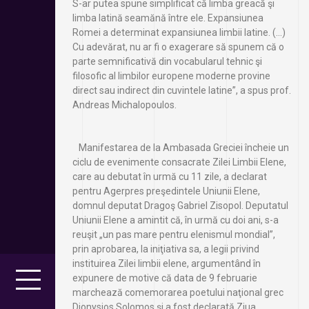
S-ar putea spune simplificat că limba greacă şi
limba latină seamănă între ele. Expansiunea
Romei a determinat expansiunea limbii latine. (…)
Cu adevărat, nu ar fi o exagerare să spunem că o
parte semnificativă din vocabularul tehnic şi
filosofic al limbilor europene moderne provine
direct sau indirect din cuvintele latine”, a spus prof.
Andreas Michalopoulos.
Manifestarea de la Ambasada Greciei încheie un
ciclu de evenimente consacrate Zilei Limbii Elene,
care au debutat în urmă cu 11 zile, a declarat
pentru Agerpres preşedintele Uniunii Elene,
domnul deputat Dragoş Gabriel Zisopol. Deputatul
Uniunii Elene a amintit că, în urmă cu doi ani, s-a
reuşit „un pas mare pentru elenismul mondial”,
prin aprobarea, la iniţiativa sa, a legii privind
instituirea Zilei limbii elene, argumentând în
expunere de motive că data de 9 februarie
marchează comemorarea poetului naţional grec
Dionysios Solomos şi a fost declarată Ziua