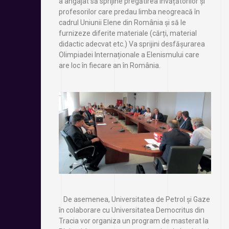
a angajat să sprijine pregătirea învățătorilor și
profesorilor care predau limba neogreacă în
cadrul Uniunii Elene din România și să le
furnizeze diferite materiale (cărți, material
didactic adecvat etc.) Va sprijini desfășurarea
Olimpiadei Internaționale a Elenismului care
are loc în fiecare an în România.
De asemenea, Universitatea de Petrol și Gaze
în colaborare cu Universitatea Democritus din
Tracia vor organiza un program de masterat la