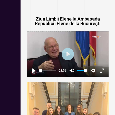
Ziua Limbii Elene la Ambasada
Republicii Elene de la București
P
L
-23:56
A
P
M
S
E
Y
L
U
E
N
A
T
T
T
Y
E
T
E
I
R
N
F
G
U