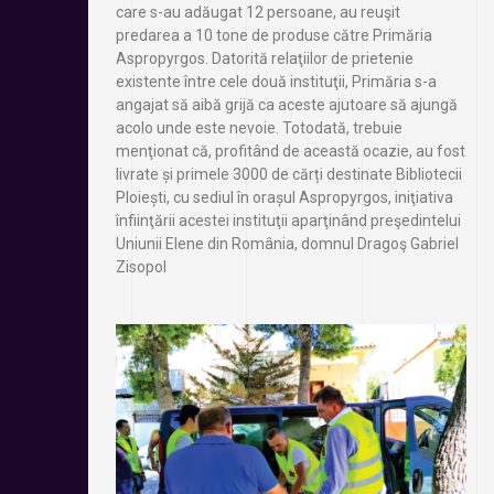
care s-au adăugat 12 persoane, au reuşit
predarea a 10 tone de produse către Primăria
Aspropyrgos. Datorită relaţiilor de prietenie
existente între cele două instituţii, Primăria s-a
angajat să aibă grijă ca aceste ajutoare să ajungă
acolo unde este nevoie. Totodată, trebuie
menţionat că, profitând de această ocazie, au fost
livrate și primele 3000 de cărți destinate Bibliotecii
Ploiești, cu sediul în orașul Aspropyrgos, iniţiativa
înfiinţării acestei instituţii aparţinând preşedintelui
Uniunii Elene din România, domnul Dragoş Gabriel
Zisopol