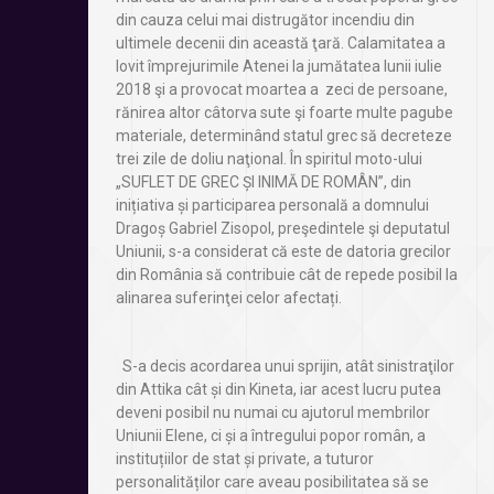
din cauza celui mai distrugător incendiu din
ultimele decenii din această ţară. Calamitatea a
lovit împrejurimile Atenei la jumătatea lunii iulie
2018 şi a provocat moartea a zeci de persoane,
rănirea altor câtorva sute şi foarte multe pagube
materiale, determinând statul grec să decreteze
trei zile de doliu naţional. În spiritul moto-ului
„SUFLET DE GREC ȘI INIMĂ DE ROMÂN”, din
inițiativa și participarea personală a domnului
Dragoș Gabriel Zisopol, preşedintele şi deputatul
Uniunii, s-a considerat că este de datoria grecilor
din România să contribuie cât de repede posibil la
alinarea suferinţei celor afectați.
S-a decis acordarea unui sprijin, atât sinistraţilor
din Attika cât și din Kineta, iar acest lucru putea
deveni posibil nu numai cu ajutorul membrilor
Uniunii Elene, ci și a întregului popor român, a
instituțiilor de stat și private, a tuturor
personalităților care aveau posibilitatea să se