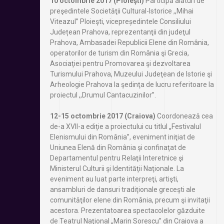
10 octombrie 2017 (Ploieşti)
Participă alături de
preşedintele Societăţii Cultural-Istorice ,,Mihai
Viteazul” Ploieşti, vicepreședintele Consiliului
Județean Prahova, reprezentanţii din judeţul
Prahova, Ambasadei Republicii Elene din România,
operatorilor de turism din România şi Grecia,
Asociaţiei pentru Promovarea şi dezvoltarea
Turismului Prahova, Muzeului Judeţean de Istorie şi
Arheologie Prahova la şedinţa de lucru referitoare la
proiectul ,,Drumul Cantacuzinilor”.
12-15 octombrie 2017 (Craiova)
Coordonează cea
de-a XVII-a ediţie a proiectului cu titlul „Festivalul
Elenismului din România”, eveniment iniţiat de
Uniunea Elenă din România şi confinaţat de
Departamentul pentru Relaţii Interetnice şi
Ministerul Culturii şi Identităţii Naţionale. La
eveniment au luat parte interpreţi, artişti,
ansambluri de dansuri tradiţionale greceşti ale
comunităţilor elene din România, precum şi invitaţii
acestora. Prezentatoarea spectacolelor găzduite
de Teatrul Naţional „Marin Sorescu” din Craiova a