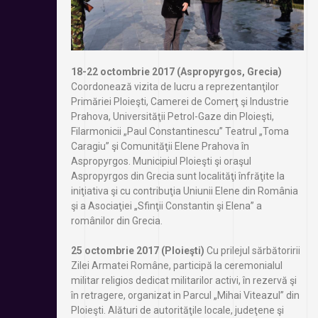
18-22 octombrie 2017 (Aspropyrgos, Grecia)
Coordonează vizita de lucru a reprezentanţilor
Primăriei Ploieşti, Camerei de Comerţ şi Industrie
Prahova, Universităţii Petrol-Gaze din Ploieşti,
Filarmonicii „Paul Constantinescu” Teatrul „Toma
Caragiu” şi Comunităţii Elene Prahova în
Aspropyrgos. Municipiul Ploieşti şi oraşul
Aspropyrgos din Grecia sunt localităţi înfrăţite la
iniţiativa şi cu contribuţia Uniunii Elene din România
şi a Asociaţiei „Sfinţii Constantin şi Elena” a
românilor din Grecia.
25 octombrie 2017 (Ploieşti)
Cu prilejul sărbătoririi
Zilei Armatei Române, participă la ceremonialul
militar religios dedicat militarilor activi, în rezervă şi
în retragere, organizat in Parcul „Mihai Viteazul” din
Ploieşti. Alături de autorităţile locale, judeţene şi