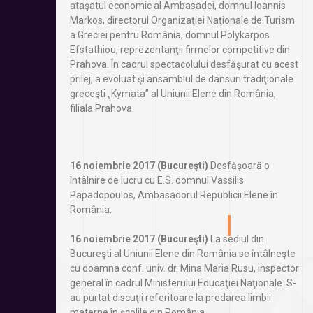
ataşatul economic al Ambasadei, domnul Ioannis
Markos, directorul Organizaţiei Naţionale de Turism
a Greciei pentru România, domnul Polykarpos
Efstathiou, reprezentanţii firmelor competitive din
Prahova. În cadrul spectacolului desfăşurat cu acest
prilej, a evoluat şi ansamblul de dansuri tradiţionale
greceşti „Kymata” al Uniunii Elene din România,
filiala Prahova.
16 noiembrie 2017 (Bucureşti)
Desfăşoară o
întâlnire de lucru cu E.S. domnul Vassilis
Papadopoulos, Ambasadorul Republicii Elene în
România.
16 noiembrie 2017 (Bucureşti)
La sediul din
Bucureşti al Uniunii Elene din România se întâlneşte
cu doamna conf. univ. dr. Mina Maria Rusu, inspector
general în cadrul Ministerului Educaţiei Naţionale. S-
au purtat discuţii referitoare la predarea limbii
materne în şcolile din România.