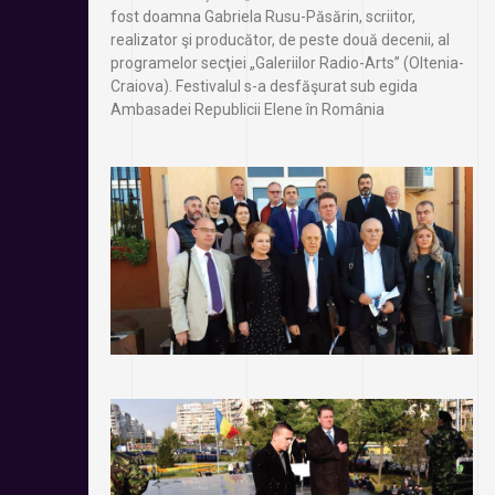
fost doamna Gabriela Rusu-Păsărin, scriitor,
realizator şi producător, de peste două decenii, al
programelor secţiei „Galeriilor Radio-Arts” (Oltenia-
Craiova). Festivalul s-a desfăşurat sub egida
Ambasadei Republicii Elene în România