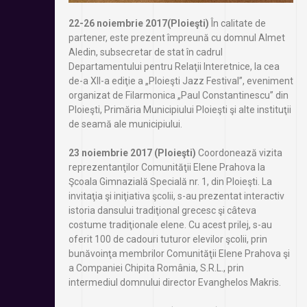
22-26 noiembrie 2017(Ploieşti)
În calitate de
partener, este prezent împreună cu domnul Almet
Aledin, subsecretar de stat în cadrul
Departamentului pentru Relaţii Interetnice, la cea
de-a XII-a ediţie a „Ploieşti Jazz Festival”, eveniment
organizat de Filarmonica „Paul Constantinescu” din
Ploieşti, Primăria Municipiului Ploieşti şi alte instituţii
de seamă ale municipiului.
23 noiembrie 2017 (Ploieşti)
Coordonează vizita
reprezentanţilor Comunităţii Elene Prahova la
Şcoala Gimnazială Specială nr. 1, din Ploieşti. La
invitaţia şi iniţiativa şcolii, s-au prezentat interactiv
istoria dansului tradiţional grecesc şi câteva
costume tradiţionale elene. Cu acest prilej, s-au
oferit 100 de cadouri tuturor elevilor şcolii, prin
bunăvoinţa membrilor Comunităţii Elene Prahova şi
a Companiei Chipita România, S.R.L., prin
intermediul domnului director Evanghelos Makris.