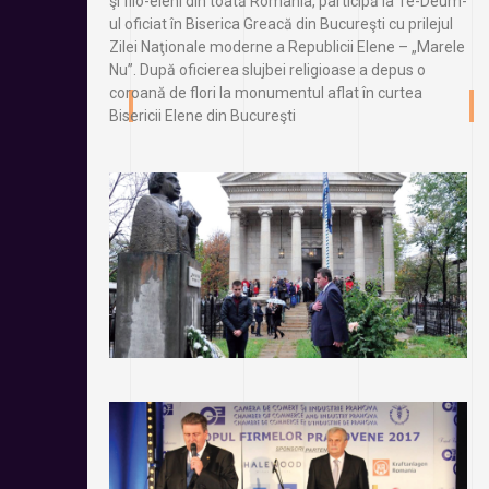
şi filo-eleni din toată România, participă la Te-Deum-
ul oficiat în Biserica Greacă din Bucureşti cu prilejul
Zilei Naţionale moderne a Republicii Elene – „Marele
Nu”. După oficierea slujbei religioase a depus o
coroană de flori la monumentul aflat în curtea
Bisericii Elene din Bucureşti