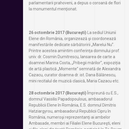
parlamentarii prahoveni, a depus o coroană de flori
la monumentul menţionat.
26 octombrie 2017 (Bucureşti)
La sediul Uniunii
Elene din România, organizează şi coordonează
manifestările dedicate sărbătoririi „Marelui Nu”.
Printre acestea amintim conferinţa domnului prof.
univ. dr. Cosmin Dumitrescu, lansarea de carte a
doamnei Marina Costa, „Pribegii mărilor”, expoziția
de artă plastică „Momente” semnată de Alexandra
Cazacu, curator doamna dr. ist. Dana Bălănescu,
mini recitalul de muzică clasică, Maria Cazacu etc.
28 octombrie 2017 (Bucureşti)
Împreună cu E.S.,
domnul Vassilis Papadopoulous, ambasadorul
Republicii Elene în România, E.S. domnul Dimitris
Hatziargyrou, ambasadorul Republicii Cipru în
România, numeroşi reprezentanţi ai ambelor
Ambasade, membri ai Filialei Elene Bucureşti, eleni