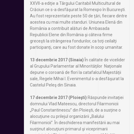
XXVII-a ediţie a Târgului Caritabil Multicultural de
Crăciun ce s-a desfăşurat la Romexpo în Bucureşti.
Au fost reprezentate peste 50 de ţări, fiecare dintre
acestea cu mai multe standuri. Uniunea Elenă din
România a contribuit alături de Ambasada
Republicii Elene din România şi câteva firme
greceşti la strângerea fondurilor, ca toţi ceilalţi
participanţi, care au fost donate în scop umanitar.
13 decembrie 2017 (Sinaia)
În calitate de vicelider
al Grupului Parlamentar al Minorităţilor Naţionale
depune o coroană de flori la catafalcul Majestăţii
sale, Regele Mihai I. Evenimentul s-a desfăşurat la
Castelul Peleş din Sinaia.
17 decembrie 2017 (Ploieşti)
Răspunde invitaţiei
domnului Vlad Mateescu, directorul Filarmonicii
„Paul Constantinescu” din Ploieşti, de a susţine o
alocuţiune cu prilejul organizării „Balului
Filarmonicii”. În deschiderea manifestării au mai
susţinut alocuţiuni primarul şi viceprimarii