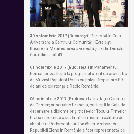
30 octombrie 2017 (Bucureşti)
Participă la Gala
Aniversară a Centrului Comunităţii Evreieşti
Bucureşti. Manifestarea s-a desfăşurat la Templul
Coral din capitală.
01 noiembrie 2017 (Bucureşti)
În Parlamentul
României, participă la programul oferit de orchestra
de Muzică Populară Radio cu prilejul împlinirii a 89
de ani de existenţă a Radio România.
05 noiembrie 2017 (Prahova)
La invitaţia Camerei
de Comerţ şi Industrie Prahova, participă la Gala de
decernare a diplomelor şi trofeelor Topului Firmelor
Prahovene unde a susţinut un mesaj în calitate de
chestor al Parlamentului României. Ambasada
Republicii Elene în România a fost reprezentată de