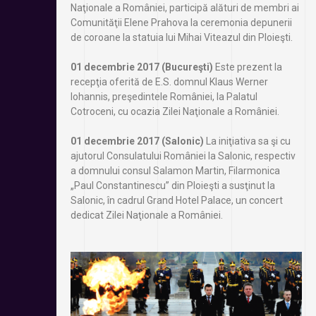
Naţionale a României, participă alături de membri ai
Comunităţii Elene Prahova la ceremonia depunerii
de coroane la statuia lui Mihai Viteazul din Ploieşti.
01 decembrie 2017 (Bucureşti)
Este prezent la
recepţia oferită de E.S. domnul Klaus Werner
Iohannis, preşedintele României, la Palatul
Cotroceni, cu ocazia Zilei Naţionale a României.
01 decembrie 2017 (Salonic)
La iniţiativa sa şi cu
ajutorul Consulatului României la Salonic, respectiv
a domnului consul Salamon Martin, Filarmonica
„Paul Constantinescu” din Ploieşti a susţinut la
Salonic, în cadrul Grand Hotel Palace, un concert
dedicat Zilei Naţionale a României.